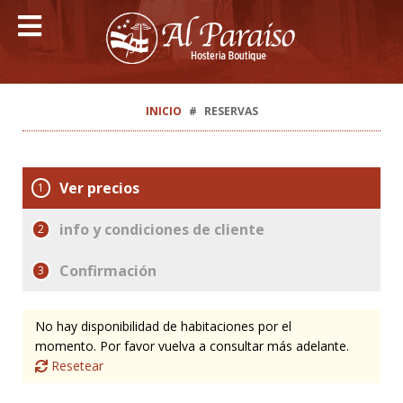
INICIO
RESERVAS
Ver precios
1
info y condiciones de cliente
2
Confirmación
3
No hay disponibilidad de habitaciones por el
momento. Por favor vuelva a consultar más adelante.
Resetear