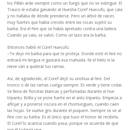
los Pillán arde siempre como un fuego que no se extingue. El
Trauco le estaba ganando al Huesha Cüref Huecufü, que caía
y no hallaba de dónde prenderse. Pero un árbol de raíces
muy fuertes que había crecido entre las rocas sujetó su
barba. Era el ñire que se había apretado contra una ladera.
Cuando ya caía, se salvó. Como un lazo era la barba.
Entonces habló el Cüref Huecufü.
–Te dejo mi barba para que te proteja. Donde esté el ñire no
entrará mi lengua ni gastará esa mahuida. Ni el hielo ni la
nieve van a quebrar tus ramas.
Así, de agradecido, el Cüref dejó su ünohua al ñire. Del
tronco o de las ramas cuelga siempre. Es verde y tiene codai.
Se llena de florcitas blancas y perfumadas durante el hue
tripantu. Brilla y se pone fuerte en el antü tripantu. Empieza a
aflojar y a ponerse oscura en el chomünguen, cuando caen
las hojas. Se vuelve gris durante el puquem. Siempre se ve al
ñire con su barba. Es el único que tuvo el honor de recibirla.
El Cüref lo acaricia cuando pasa, porque se acuerda de que
por él todavía vive.