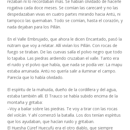
rezaban ni lo recordaban más. Se habían olvidado de hacerle
rogativa cada doce meses. Se comían las carecaré y no las
despedazaban vivas en cuatro partes mirando hacia Antü, ni
tampoco las quemaban. Todo se comían, hasta el corazón, y
nada dejaban para los Pillán.
En el Valle Embrujado, que ahora le dicen Encantado, pasó la
nütram que voy a relatar. Allí vivían los Pillán. Con rocas de
fuego se tiraban. De las cuevas salía el polvo negro que todo
lo tapaba. Las piedras ardiendo cruzaban el valle. Tanto era
el ruido y el polvo que había, que nada se podía ver. La mapu
estaba arruinada. Antü no quería salir a iluminar el campo.
Parecía que lo había olvidado.
El espíritu de la mahuida, dueño de la cordillera y del agua,
estaba también allí. El Trauco se había subido encima de la
montaña y gritaba:
–Voy a bailar sobre las piedras. Te voy a tirar con las rocas
del volcán. Y ahí comenzó la batalla. Los dos tenían espíritus
que los ayudaban, que hacían ruido y gritaban.
El Huesha Cüref Huecufü era el otro diablo, que siempre