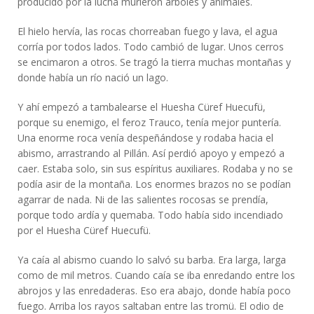
producido por la lucha murieron árboles y animales.
El hielo hervía, las rocas chorreaban fuego y lava, el agua
corría por todos lados. Todo cambió de lugar. Unos cerros
se encimaron a otros. Se tragó la tierra muchas montañas y
donde había un río nació un lago.
Y ahí empezó a tambalearse el Huesha Cüref Huecufü,
porque su enemigo, el feroz Trauco, tenía mejor puntería.
Una enorme roca venía despeñándose y rodaba hacia el
abismo, arrastrando al Pillán. Así perdió apoyo y empezó a
caer. Estaba solo, sin sus espíritus auxiliares. Rodaba y no se
podía asir de la montaña. Los enormes brazos no se podían
agarrar de nada. Ni de las salientes rocosas se prendía,
porque todo ardía y quemaba. Todo había sido incendiado
por el Huesha Cüref Huecufü.
Ya caía al abismo cuando lo salvó su barba. Era larga, larga
como de mil metros. Cuando caía se iba enredando entre los
abrojos y las enredaderas. Eso era abajo, donde había poco
fuego. Arriba los rayos saltaban entre las tromü. El odio de